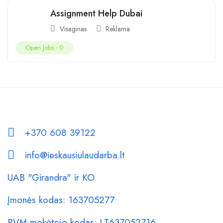
Assignment Help Dubai
Visaginas
Reklama
Open Jobs -
0
+370 608 39122
info@ieskausiulaudarba.lt
UAB "Girandra" ir KO
Įmonės kodas: 163705277
PVM mokėtojo kodas: LT637052716