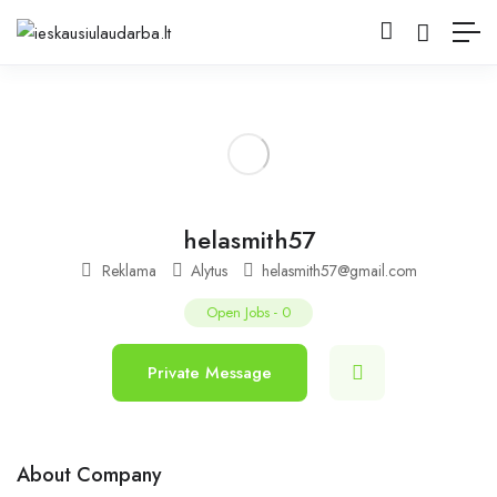
helasmith57
Reklama
Alytus
helasmith57@gmail.com
Open Jobs
-
0
Private Message
About Company