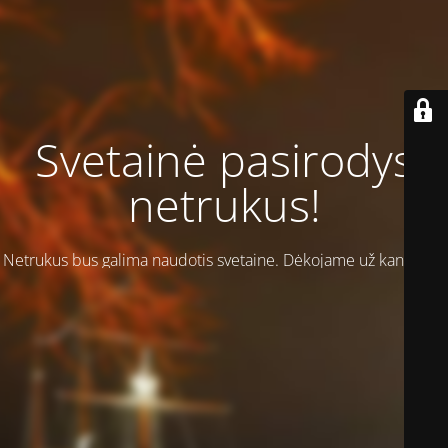
Svetainė pasirodys
netrukus!
Netrukus bus galima naudotis svetaine. Dėkojame už kantrybę!