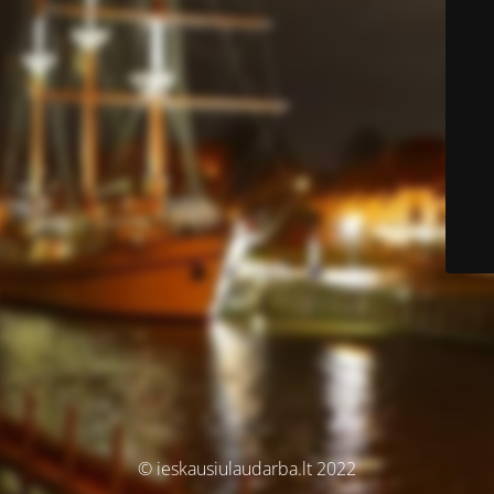
© ieskausiulaudarba.lt 2022