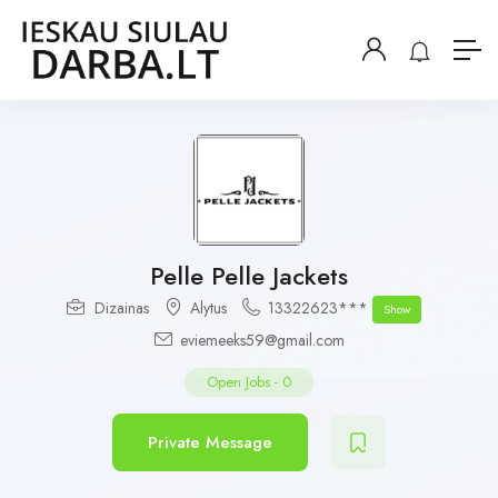
Pelle Pelle Jackets
Dizainas
Alytus
13322623***
Show
eviemeeks59@gmail.com
Open Jobs
-
0
Private Message