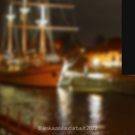
© ieskausiulaudarba.lt 2022