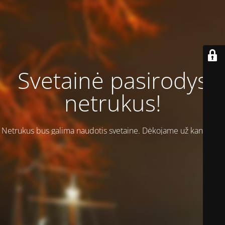
Svetainė pasirodys
netrukus!
Netrukus bus galima naudotis svetaine. Dėkojame už kantrybę!