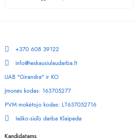
+370 608 39122
info@ieskausiulaudarba.lt
UAB "Girandra" ir KO
Įmonės kodas: 163705277
PVM mokėtojo kodas: LT637052716
Ieško-siūlo darba Klaipeda
Kandidatams