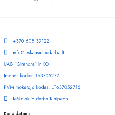
+370 608 39122
info@ieskausiulaudarba.lt
UAB "Girandra" ir KO
Įmonės kodas: 163705277
PVM mokėtojo kodas: LT637052716
Ieško-siūlo darba Klaipeda
Kandidatams