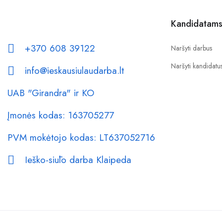
Kandidatam
+370 608 39122
Naršyti darbus
Naršyti kandidatu
info@ieskausiulaudarba.lt
UAB "Girandra" ir KO
Įmonės kodas: 163705277
PVM mokėtojo kodas: LT637052716
Ieško-siūlo darba Klaipeda