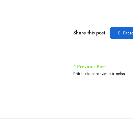
Share this post
Face
Previous Post
Pritraukite pardavimus ir pelną