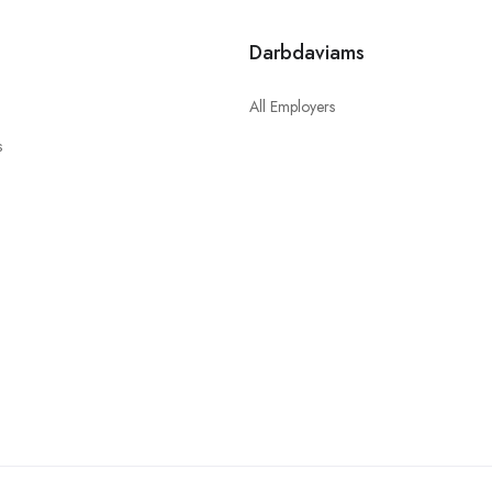
s
Darbdaviams
All Employers
s