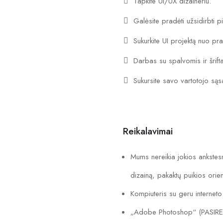
Tapkite UI/UX dizaineriu.
Galėsite pradėti užsidirbti 
Sukurkite UI projektą nuo pr
Darbas su spalvomis ir šrifta
Sukursite savo vartotojo sąsa
Reikalavimai
Mums nereikia jokios ankstesnė
dizainą, pakaktų puikios orien
Kompiuteris su geru interneto 
„Adobe Photoshop“ (PASI