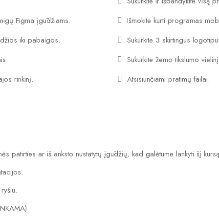
Sukurkite ir išbandykite visą
pinigų Figma įgūdžiams.
Išmokite kurti programas mobi
adžios iki pabaigos.
Sukurkite 3 skirtingus logotipu
is.
Sukurkite žemo tikslumo vielin
jos rinkinį.
Atsisiunčiami pratimų failai.
s patirties ar iš anksto nustatytų įgūdžių, kad galėtume lankyti šį kursą
tacijos.
ryšiu.
RENKAMA)