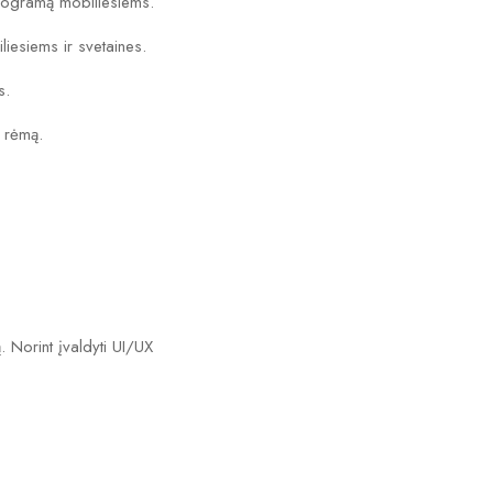
 programą mobiliesiems.
liesiems ir svetaines.
s.
į rėmą.
. Norint įvaldyti UI/UX