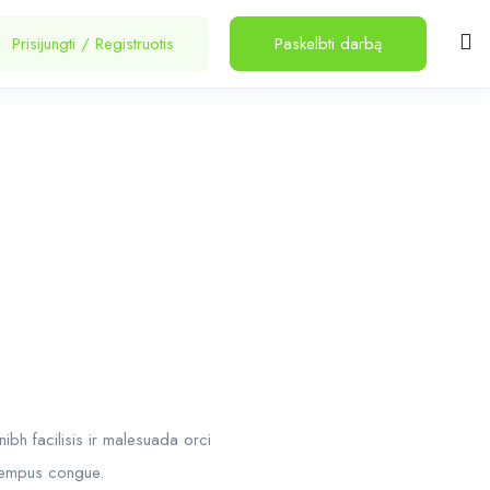
Prisijungti
/
Registruotis
Paskelbti darbą
ibh facilisis ir malesuada orci
o tempus congue.