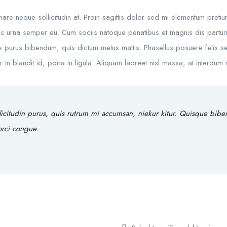
rnare neque sollicitudin at. Proin sagittis dolor sed mi elementum preti
s urna semper eu. Cum sociis natoque penatibus et magnis dis parturie
rtis purus bibendum, quis dictum metus mattis. Phasellus posuere felis se
 blandit id, porta in ligula. Aliquam laoreet nisl massa, at interdum ma
licitudin purus, quis rutrum mi accumsan, niekur kitur. Quisque bib
 orci congue.