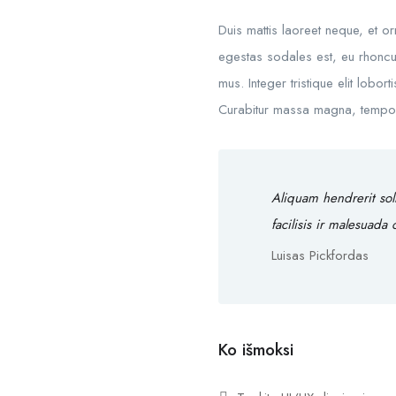
Duis mattis laoreet neque, et o
egestas sodales est, eu rhoncu
mus. Integer tristique elit lobo
Curabitur massa magna, tempor in
Aliquam hendrerit sol
facilisis ir malesuada
Luisas Pickfordas
Ko išmoksi