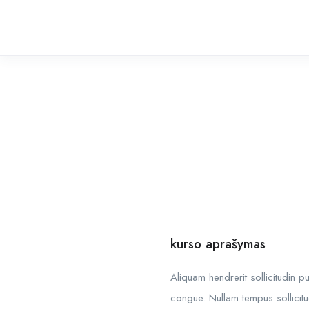
kurso aprašymas
Aliquam hendrerit sollicitudin 
congue. Nullam tempus sollicitu