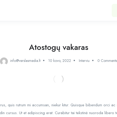
Atostogų vakaras
info@verslasmedia.lt
10 kovo, 2022
Interviu
0 Comments
purus, quis rutrum mi accumsan, niekur kitur. Quisque bibendum orci ac n
din cursus. Ut et adipiscing erat. Curabitur tai tekstinė nuoroda liber