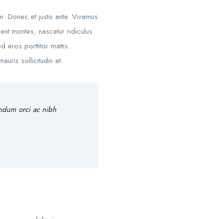
um. Donec et justo ante. Vivamus
nt montes, nascetur ridiculus
d eros porttitor mattis.
uris sollicitudin et.
endum orci ac nibh